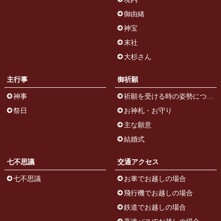
御由緒
神宝
末社
大杉さん
主行事
御祈願
神事
祈願を受ける時の姿勢について
祭日
お神札・お守り
主な願意
結婚式
七不思議
交通アクセス
七不思議
お車でお越しの場合
飛行機でお越しの場合
鉄道でお越しの場合