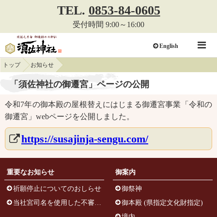
TEL.
0853-84-0605
受付時間 9:00～16:00
English
トップ
お知らせ
「須佐神社の御遷宮」ページの公開
令和7年の御本殿の屋根替えにはじまる御遷宮事業「令和の
御遷宮」webページを公開しました。
https://susajinja-sengu.com/
重要なお知らせ
御案内
祈願停止についてのおしらせ
御祭神
当社宮司名を使用した不審メールについて
御本殿 (県指定文化財指定)
境内